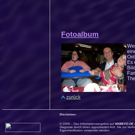
Fotoalbum
Wer
ein
Onl
Es 
Bil
Fam
The
zurück
Disclaimer:
© 2009 – Das Informationsangebot auf
MABEVO.DE
d
Diagnose durch einen approbierten Arzt. Die zur Verf
Eigenmedikation verwendet werden.