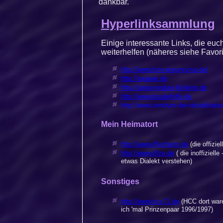
dankbar.
Hyperlinksammlung
Einige interessante Links, die euch
weiterhelfen (näheres siehe Favori
http://www.hirn-aneurysma.de/
http://ragawe.de
http://www.median-kliniken.de
http://www.bruderhilfe.de
http://www.zentrum-der-rehabilitatio
Mein Heimatort
http://www.iffezheim.de
(die offizie
http://www.iffze.de
( die inoffiziell
etwas Dialekt verstehen)
Sonstiges
http://www.hcc71.de
(HCC dort war
ich 'mal Prinzenpaar 1996/1997)